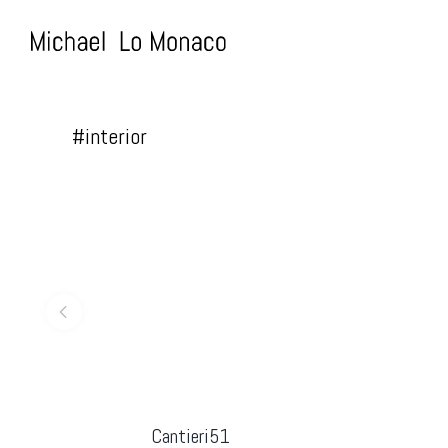
Skip
to
content
#interior
Cantieri51